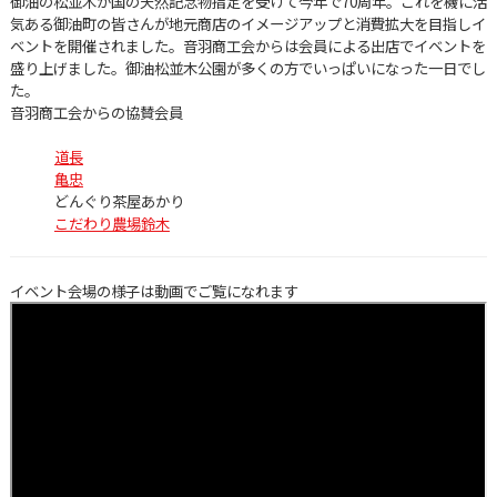
御油の松並木が国の天然記念物指定を受けて今年で70周年。これを機に活
気ある御油町の皆さんが地元商店のイメージアップと消費拡大を目指しイ
ベントを開催されました。音羽商工会からは会員による出店でイベントを
盛り上げました。御油松並木公園が多くの方でいっぱいになった一日でし
た。
音羽商工会からの協賛会員
道長
亀忠
どんぐり茶屋あかり
こだわり農場鈴木
イベント会場の様子は動画でご覧になれます