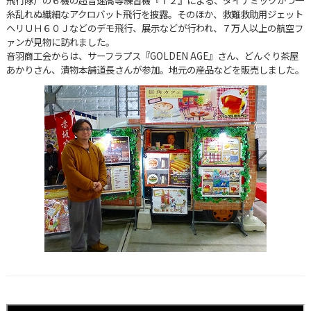
飛行隊）の６機の超音速高等練習機『Ｔ２』による、ダイナミックかつ一
糸乱れぬ繊細なアクロバット飛行を披露。そのほか、救難救助用ジェット
ヘリＵＨ６０Ｊなどのデモ飛行、展示などが行われ、７万人以上の航空フ
ァンが見物に訪れました。
音羽商工会からは、サーフラプス『GOLDEN AGE』さん、どんぐり茶屋
あかりさん、漬物本舗道長さんが参加。地元の産品などを販売しました。