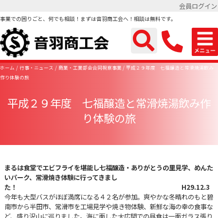
会員ログイン
事業での困りごと、何でも相談！まずは音羽商工会へ！相談は無料です。
ホーム
行事・ニュース
商業・工業部会合同視察事業
平成２９年度 七福醸造と常滑焼湯飲み
作り体験の旅
平成２９年度 七福醸造と常滑焼湯飲み作
り体験の旅
まるは食堂でエビフライを堪能し七福醸造・ありがとうの里見学、めんた
いパーク、常滑焼き体験に行ってきまし
た！ H29.12.3
今年も大型バスがほぼ満席になる４２名が参加。爽やかな冬晴れのもと碧
南市から半田市、常滑市を工場見学や焼き物体験、新鮮な海の幸の食事な
ど、盛り沢山に巡りました。海に面した大広間での昼食は一面ガラス張り