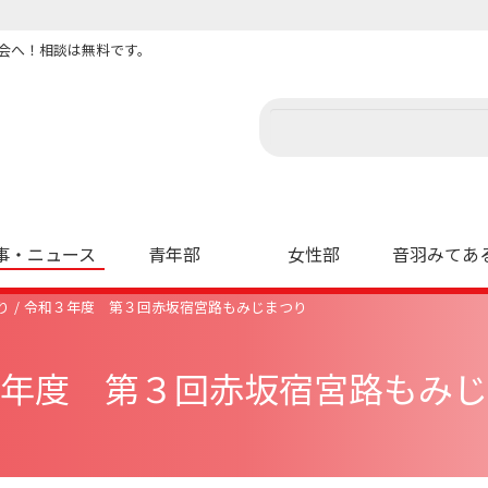
会へ！相談は無料です。
事・ニュース
青年部
女性部
音羽みてあ
り
令和３年度 第３回赤坂宿宮路もみじまつり
年度 第３回赤坂宿宮路もみじ