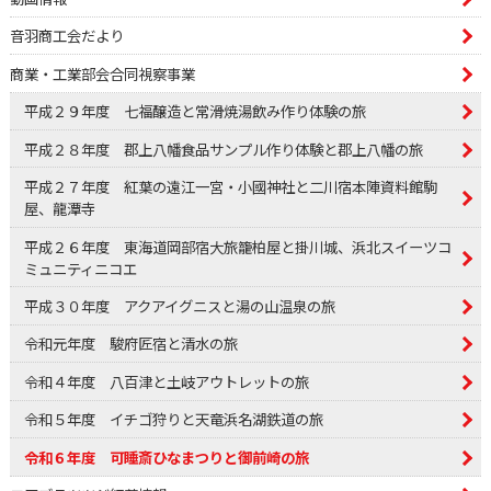
音羽商工会だより
商業・工業部会合同視察事業
平成２９年度 七福醸造と常滑焼湯飲み作り体験の旅
平成２８年度 郡上八幡食品サンプル作り体験と郡上八幡の旅
平成２７年度 紅葉の遠江一宮・小國神社と二川宿本陣資料館駒
屋、龍潭寺
平成２６年度 東海道岡部宿大旅籠柏屋と掛川城、浜北スイーツコ
ミュニティニコエ
平成３０年度 アクアイグニスと湯の山温泉の旅
令和元年度 駿府匠宿と清水の旅
令和４年度 八百津と土岐アウトレットの旅
令和５年度 イチゴ狩りと天竜浜名湖鉄道の旅
令和６年度 可睡斎ひなまつりと御前崎の旅