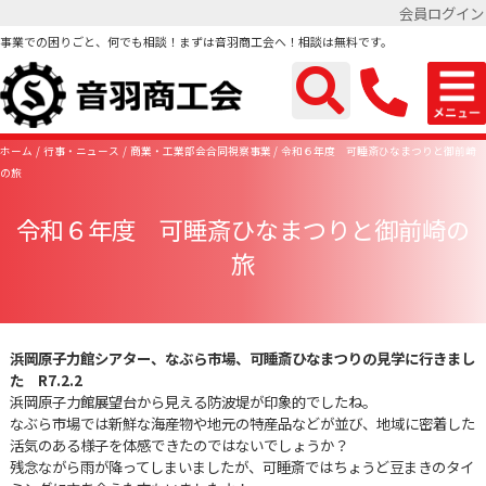
会員ログイン
事業での困りごと、何でも相談！まずは音羽商工会へ！相談は無料です。
ホーム
行事・ニュース
商業・工業部会合同視察事業
令和６年度 可睡斎ひなまつりと御前崎
の旅
令和６年度 可睡斎ひなまつりと御前崎の
旅
浜岡原子力館シアター、なぶら市場、可睡斎ひなまつりの見学に行きまし
た R7.2.2
浜岡原子力館展望台から見える防波堤が印象的でしたね。
なぶら市場では新鮮な海産物や地元の特産品などが並び、地域に密着した
活気のある様子を体感できたのではないでしょうか？
残念ながら雨が降ってしまいましたが、可睡斎ではちょうど豆まきのタイ