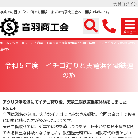
会員ログイン
事業での困りごと、何でも相談！まずは音羽商工会へ！相談は無料です。
ホーム
行事・ニュース
商業・工業部会合同視察事業
令和５年度 イチゴ狩りと天竜浜名湖鉄
道の旅
令和５年度 イチゴ狩りと天竜浜名湖鉄道
の旅
アグリス浜名湖にてイチゴ狩り後、天竜二俣鉄道乗車体験をしました
R6.2.4
今回は29名の参加。大きなイチゴにはみなさん感動。今回の旅の中でも特
に印象に残った方が多かったようです。
天竜二俣鉄道では、近年では姿を消しつつある、転車台や扇形車庫を間近
でみる貴重な体験となりました。鉄道歴史館では、国鉄時代の懐かしい