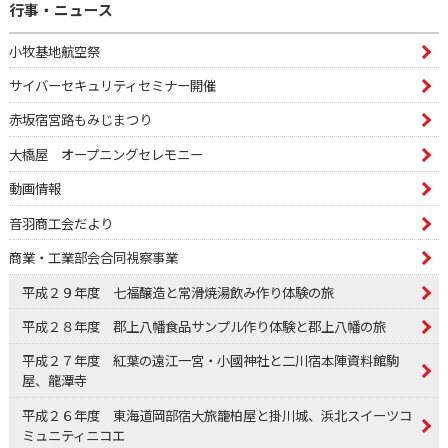
行事・ニュース
小牧基地航空祭
サイバーセキュリティセミナー開催
赤坂宿宮路もみじまつり
大橋屋 オープニングセレモニー
動画情報
音羽商工会だより
商業・工業部会合同視察事業
平成２９年度 七福醸造と常滑焼湯飲み作り体験の旅
平成２８年度 郡上八幡食品サンプル作り体験と郡上八幡の旅
平成２７年度 紅葉の遠江一宮・小國神社と二川宿本陣資料館駒
屋、龍潭寺
平成２６年度 東海道岡部宿大旅籠柏屋と掛川城、浜北スイーツコ
ミュニティニコエ